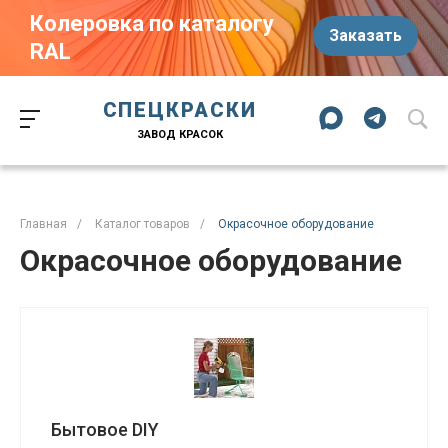
Колеровка по каталогу
Заказать
RAL
Краски-174.рф
zakaz@kraski-174.ru
ул. Труда, д. 187 к.2
СПЕЦКРАСКИ
Челябинск
Челябинская область
454020
Россия
ЗАВОД КРАСОК
+7 (351) 751-03-86
+7 (922) 751-03-86
Пн-Пт: 09:00-17:00
Главная
/
Каталог товаров
/
Окрасочное оборудование
Окрасочное оборудование
Бытовое DIY