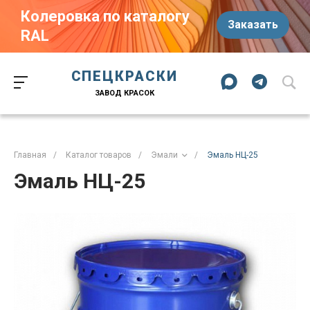
Колеровка по каталогу
Заказать
RAL
Краски-174.рф
zakaz@kraski-174.ru
ул. Труда, д. 187 к.2
СПЕЦКРАСКИ
Челябинск
Челябинская область
454020
Россия
ЗАВОД КРАСОК
+7 (351) 751-03-86
+7 (922) 751-03-86
Пн-Пт: 09:00-17:00
Главная
/
Каталог товаров
/
Эмали
/
Эмаль НЦ-25
Эмаль НЦ-25