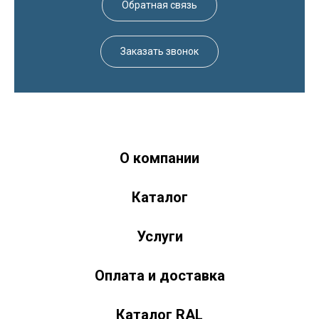
Обратная связь
Заказать звонок
О компании
Краски-174.рф
zakaz@kraski-174.ru
Каталог
ул. Труда, д. 187 к.2
Челябинск
Челябинская область
454020
Россия
+7 (351) 751-03-86 <br><br> +7 (922) 751-03-86
Пн-Пт: 9:00-17:00
Услуги
Оплата и доставка
Каталог RAL