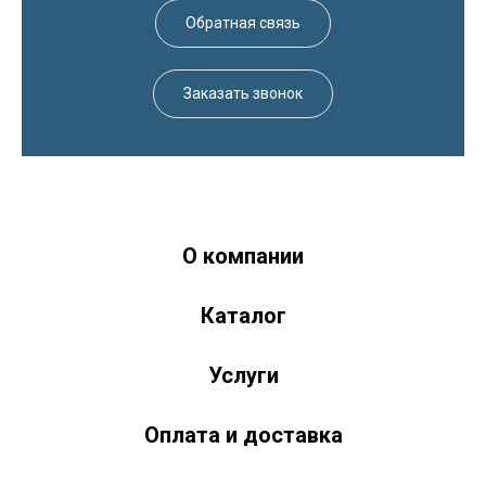
Обратная связь
Заказать звонок
О компании
Краски-174.рф
zakaz@kraski-174.ru
Каталог
ул. Труда, д. 187 к.2
Челябинск
Челябинская область
454020
Россия
+7 (351) 751-03-86 <br><br> +7 (922) 751-03-86
Пн-Пт: 9:00-17:00
Услуги
Оплата и доставка