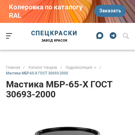
Колеровка по каталогу
Заказать
RAL
Краски-174.рф
zakaz@kraski-174.ru
ул. Труда, д. 187 к.2
СПЕЦКРАСКИ
Челябинск
Челябинская область
454020
Россия
ЗАВОД КРАСОК
+7 (351) 751-03-86
+7 (922) 751-03-86
Пн-Пт: 09:00-17:00
Главная
/
Каталог товаров
/
Гидроизоляция
/
Мастика МБР-65-Х ГОСТ 30693-2000
Мастика МБР-65-Х ГОСТ
30693-2000