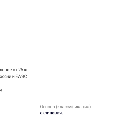
альное от 25 кг
оссии и ЕАЭС
я
Основа (классификация)
акриловая;