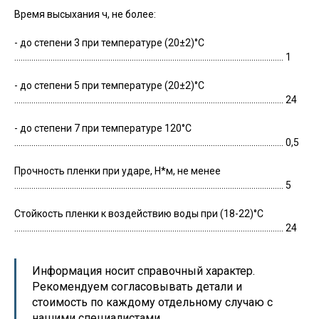
Время высыхания ч, не более:
- до степени 3 при температуре (20±2)°С
.............................................................................................................................. 1
- до степени 5 при температуре (20±2)°С
.............................................................................................................................. 24
- до степени 7 при температуре 120°С
.............................................................................................................................. 0,5
Прочность пленки при ударе, Н*м, не менее
.............................................................................................................................. 5
Стойкость пленки к воздействию воды при (18-22)°С
.............................................................................................................................. 24
Информация носит справочный характер.
Рекомендуем согласовывать детали и
стоимость по каждому отдельному случаю с
нашими специалистами.