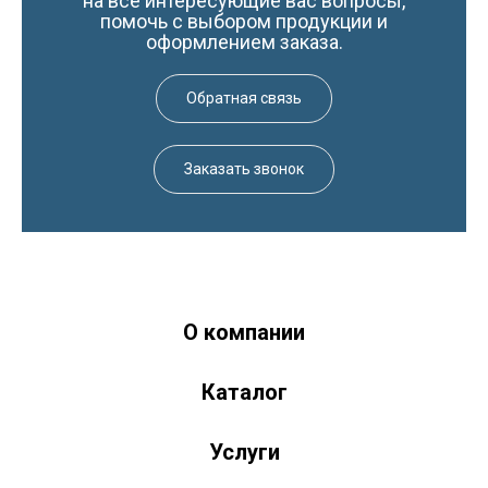
на все интересующие вас вопросы,
помочь с выбором продукции и
оформлением заказа.
Обратная связь
Заказать звонок
О компании
Краски-174.рф
zakaz@kraski-174.ru
Каталог
ул. Труда, д. 187 к.2
Челябинск
Челябинская область
454020
Россия
+7 (351) 751-03-86 <br><br> +7 (922) 751-03-86
Пн-Пт: 9:00-17:00
Услуги