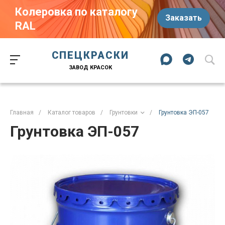
Колеровка по каталогу
Заказать
RAL
Краски-174.рф
zakaz@kraski-174.ru
ул. Труда, д. 187 к.2
СПЕЦКРАСКИ
Челябинск
Челябинская область
454020
Россия
ЗАВОД КРАСОК
+7 (351) 751-03-86
+7 (922) 751-03-86
Пн-Пт: 09:00-17:00
Главная
/
Каталог товаров
/
Грунтовки
/
Грунтовка ЭП-057
Грунтовка ЭП-057