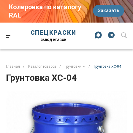
Колеровка по каталогу
Заказать
RAL
Краски-174.рф
zakaz@kraski-174.ru
ул. Труда, д. 187 к.2
СПЕЦКРАСКИ
Челябинск
Челябинская область
454020
Россия
ЗАВОД КРАСОК
+7 (351) 751-03-86
+7 (922) 751-03-86
Пн-Пт: 09:00-17:00
Главная
/
Каталог товаров
/
Грунтовки
/
Грунтовка ХС-04
Грунтовка ХС-04