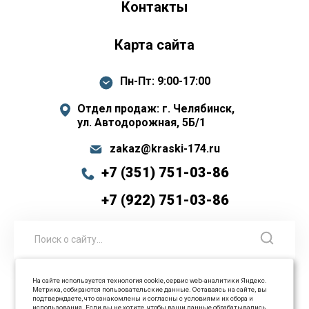
Контакты
Карта сайта
Пн-Пт: 9:00-17:00
Отдел продаж: г. Челябинск,
ул. Автодорожная, 5Б/1
zakaz@kraski-174.ru
+7 (351) 751-03-86
+7 (922) 751-03-86
На сайте используется технология cookie, сервис web-аналитики Яндекс.
Метрика, собираются пользовательские данные. Оставаясь на сайте, вы
© 2026 ООО Промышленные технологии Все права
подтверждаете, что ознакомлены и согласны с условиями их сбора и
использования. Если вы не хотите, чтобы ваши данные обрабатывались,