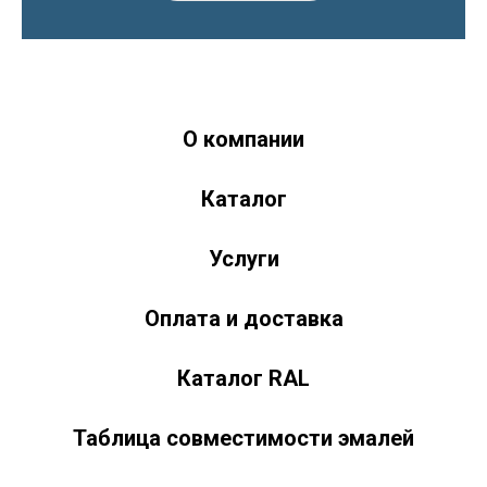
О компании
Краски-174.рф
zakaz@kraski-174.ru
Каталог
ул. Труда, д. 187 к.2
Челябинск
Челябинская область
454020
Россия
+7 (351) 751-03-86 <br><br> +7 (922) 751-03-86
Пн-Пт: 9:00-17:00
Услуги
Оплата и доставка
Каталог RAL
Таблица совместимости эмалей