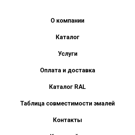
О компании
Краски-174.рф
zakaz@kraski-174.ru
Каталог
ул. Труда, д. 187 к.2
Челябинск
Челябинская область
454020
Россия
+7 (351) 751-03-86 <br><br> +7 (922) 751-03-86
Пн-Пт: 9:00-17:00
Услуги
Оплата и доставка
Каталог RAL
Таблица совместимости эмалей
Контакты