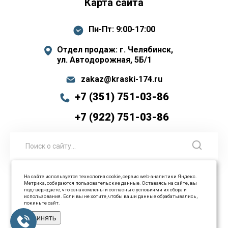
Карта сайта
Пн-Пт: 9:00-17:00
Отдел продаж: г. Челябинск,
ул. Автодорожная, 5Б/1
zakaz@kraski-174.ru
+7 (351) 751-03-86
+7 (922) 751-03-86
На сайте используется технология cookie, сервис web-аналитики Яндекс.
Метрика, собираются пользовательские данные. Оставаясь на сайте, вы
© 2026 ООО Промышленные технологии Все права
подтверждаете, что ознакомлены и согласны с условиями их сбора и
использования. Если вы не хотите, чтобы ваши данные обрабатывались,
защищены
покиньте сайт.
Принять