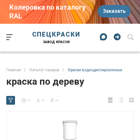
Колеровка по каталогу
Заказать
RAL
Краски-174.рф
zakaz@kraski-174.ru
ул. Труда, д. 187 к.2
СПЕЦКРАСКИ
Челябинск
Челябинская область
454020
Россия
ЗАВОД КРАСОК
+7 (351) 751-03-86
+7 (922) 751-03-86
Пн-Пт: 09:00-17:00
Главная
/
Каталог товаров
/
Краски воднодисперсионные
краска по дереву