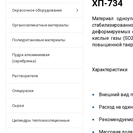
ХП-734
Окрасочное оборудование
Материал одноуп
стабилизирован
Органосиликатные материалы
деформируемых с
кислые газы (SO2
Полиуретановые материалы
повышенной тверд
Пудра алюминиевая
(серебрянка)
Характеристики
Растворители
Спецкраски
Внешний вид п
Сырье
Расход на один
Рекомендуемое
Цилиндры теплоизоляционные
Массовая доля 