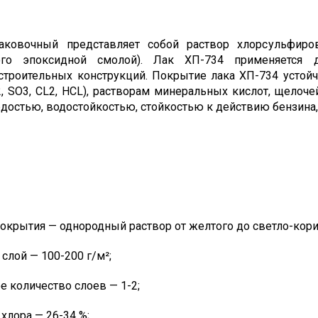
аковочный представляет собой раствор хлорсульфиров
ного эпоксидной смолой). Лак ХП-734 применяется
троительных конструкций. Покрытие лака ХП-734 устойч
, SO3, CL2, HCL), растворам минеральных кислот, щелоч
остью, водостойкостью, стойкостью к действию бензина,
окрытия — однородный раствор от желтого до светло-кори
 слой — 100-200 г/м²;
 количество слоев — 1-2;
хлора — 26-34 %;