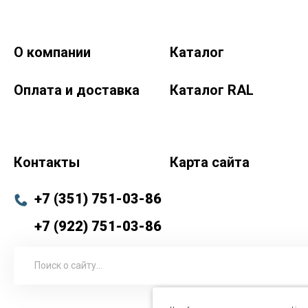
О компании
Каталог
Краски-174.рф
zakaz@kraski-174.ru
Оплата и доставка
Каталог RAL
ул. Труда, д. 187 к.2
Челябинск
Челябинская область
454020
Россия
+7 (351) 751-03-86 <br><br> +7 (922) 751-03-86
Пн-Пт: 9:00-17:00
Контакты
Карта сайта
+7 (351) 751-03-86
+7 (922) 751-03-86