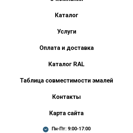
zakaz@kraski-174.ru
Каталог
ул. Труда, д. 187 к.2
Челябинск
Челябинская область
454020
Россия
+7 (351) 751-03-86 <br><br> +7 (922) 751-03-86
Пн-Пт: 9:00-17:00
Услуги
Оплата и доставка
Каталог RAL
Таблица совместимости эмалей
Контакты
Карта сайта
Пн-Пт: 9:00-17:00