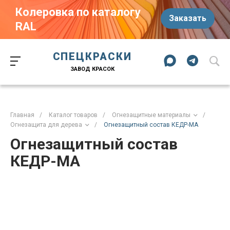
Колеровка по каталогу
Заказать
RAL
Краски-174.рф
zakaz@kraski-174.ru
ул. Труда, д. 187 к.2
СПЕЦКРАСКИ
Челябинск
Челябинская область
454020
Россия
ЗАВОД КРАСОК
+7 (351) 751-03-86
+7 (922) 751-03-86
Пн-Пт: 09:00-17:00
Главная
/
Каталог товаров
/
Огнезащитные материалы
/
Огнезащита для дерева
/
Огнезащитный состав КЕДР-МА
Огнезащитный состав
КЕДР-МА