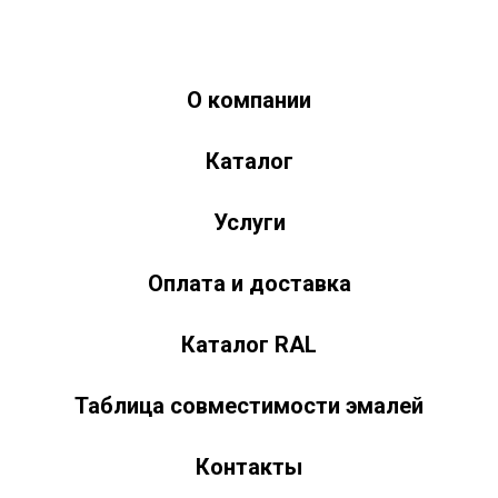
О компании
Краски-174.рф
zakaz@kraski-174.ru
Каталог
ул. Труда, д. 187 к.2
Челябинск
Челябинская область
454020
Россия
+7 (351) 751-03-86 <br><br> +7 (922) 751-03-86
Пн-Пт: 9:00-17:00
Услуги
Оплата и доставка
Каталог RAL
Таблица совместимости эмалей
Контакты