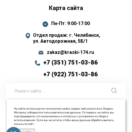
Карта сайта
Пн-Пт: 9:00-17:00
Отдел продаж: г. Челябинск,
ул. Автодорожная, 5Б/1
zakaz@kraski-174.ru
+7 (351) 751-03-86
+7 (922) 751-03-86
На сайте используется технология cookie, сервис web-аналитики Яндекс.
Метрика, собираются пользовательские данные. Оставаясь на сайте, вы
© 2026 ООО Промышленные технологии Все права
подтверждаете, что ознакомлены и согласны с условиями их сбора и
использования. Если вы не хотите, чтобы ваши данные обрабатывались,
защищены
покиньте сайт.