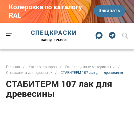
Колеровка по каталогу
Заказать
RAL
Краски-174.рф
zakaz@kraski-174.ru
ул. Труда, д. 187 к.2
СПЕЦКРАСКИ
Челябинск
Челябинская область
454020
Россия
ЗАВОД КРАСОК
+7 (351) 751-03-86
+7 (922) 751-03-86
Пн-Пт: 09:00-17:00
Главная
/
Каталог товаров
/
Огнезащитные материалы
/
Огнезащита для дерева
/
СТАБИТЕРМ 107 лак для древесины
СТАБИТЕРМ 107 лак для
древесины