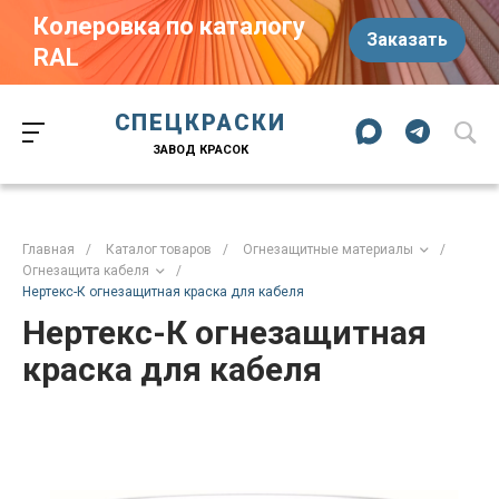
Колеровка по каталогу
Заказать
RAL
Краски-174.рф
zakaz@kraski-174.ru
ул. Труда, д. 187 к.2
СПЕЦКРАСКИ
Челябинск
Челябинская область
454020
Россия
ЗАВОД КРАСОК
+7 (351) 751-03-86
+7 (922) 751-03-86
Пн-Пт: 09:00-17:00
Главная
/
Каталог товаров
/
Огнезащитные материалы
/
Огнезащита кабеля
/
Нертекс-К огнезащитная краска для кабеля
Нертекс-К огнезащитная
краска для кабеля