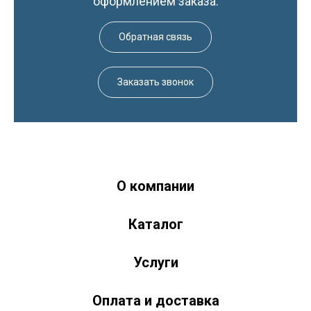
оформлением заказа.
Обратная связь
Заказать звонок
О компании
Краски-174.рф
zakaz@kraski-174.ru
Каталог
ул. Труда, д. 187 к.2
Челябинск
Челябинская область
454020
Россия
+7 (351) 751-03-86 <br><br> +7 (922) 751-03-86
Пн-Пт: 9:00-17:00
Услуги
Оплата и доставка