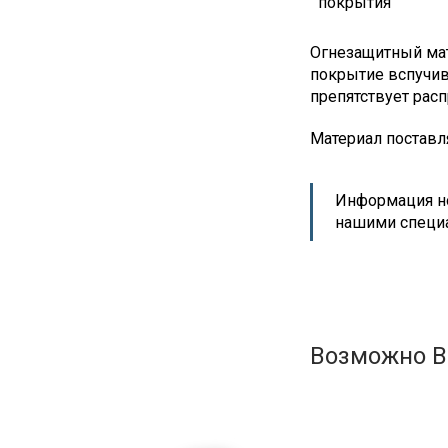
покрытия
Огнезащитный ма
покрытие вспучив
препятствует рас
Материал поставл
Информация но
нашими специ
Возможно В