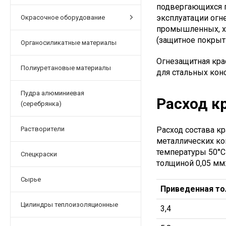
подвергающихся п
эксплуатации огн
Окрасочное оборудование
промышленных, хи
(защитное покрыт
Органосиликатные материалы
Огнезащитная кра
Полиуретановые материалы
для стальных кон
Пудра алюминиевая
Расход к
(серебрянка)
Растворители
Расход состава к
металлических ко
температуры 50°С
Спецкраски
толщиной 0,05 мм
Сырье
Приведенная то
Цилиндры теплоизоляционные
3,4