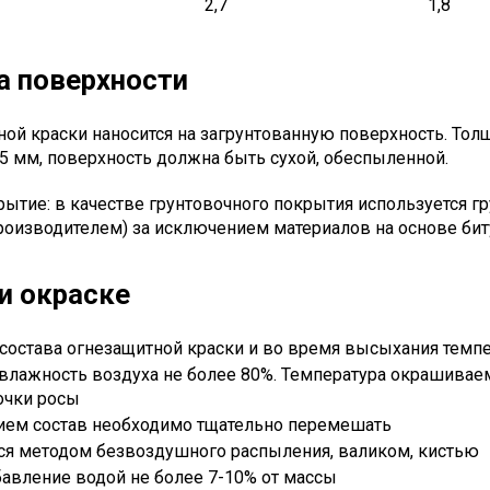
2,7
1,8
а поверхности
ной краски наносится на загрунтованную поверхность. Тол
05 мм, поверхность должна быть сухой, обеспыленной.
ытие: в качестве грунтовочного покрытия используется гр
роизводителем) за исключением материалов на основе би
и окраске
 состава огнезащитной краски и во время высыхания темп
 влажность воздуха не более 80%. Температура окрашива
очки росы
ием состав необходимо тщательно перемешать
тся методом безвоздушного распыления, валиком, кистью
авление водой не более 7-10% от массы