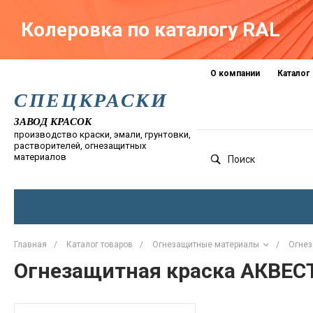
Колеровка по каталогу RAL
Краски-174.рф
zakaz@kraski-174.ru
О компании
Каталог
ул. Труда, д. 187 к.2
Челябинск
Челябинская область
454020
Россия
СПЕЦКРАСКИ
+7 (351) 751-03-86
+7 (922) 751-03-86
Пн-Пт: 09:00-17:00
ЗАВОД КРАСОК
производство краски, эмали, грунтовки,
растворителей, огнезащитных
материалов
Поиск
Главная
/
Каталог товаров
/
Огнезащитные материалы
/
Огнез
Огнезащитная краска АКВЕС