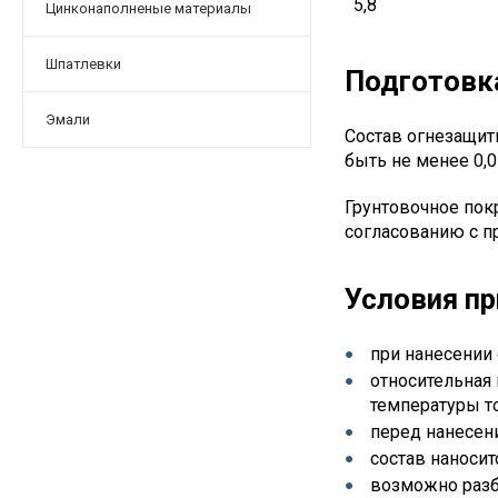
5,8
Цинконаполненые материалы
Шпатлевки
Подготовк
Эмали
Состав огнезащит
быть не менее 0,
Грунтовочное покр
согласованию с п
Условия пр
при нанесении
относительная
температуры т
перед нанесен
состав наноси
возможно разб