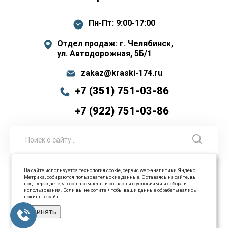
Пн-Пт: 9:00-17:00
Отдел продаж: г. Челябинск,
ул. Автодорожная, 5Б/1
zakaz@kraski-174.ru
+7 (351) 751-03-86
+7 (922) 751-03-86
На сайте используется технология cookie, сервис web-аналитики Яндекс.
Метрика, собираются пользовательские данные. Оставаясь на сайте, вы
© 2026 ООО Промышленные технологии Все права
подтверждаете, что ознакомлены и согласны с условиями их сбора и
использования. Если вы не хотите, чтобы ваши данные обрабатывались,
защищены
покиньте сайт.
Принять