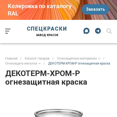
Колеровка по каталогу
Заказать
RAL
Краски-174.рф
zakaz@kraski-174.ru
ул. Труда, д. 187 к.2
СПЕЦКРАСКИ
Челябинск
Челябинская область
454020
Россия
ЗАВОД КРАСОК
+7 (351) 751-03-86
+7 (922) 751-03-86
Пн-Пт: 09:00-17:00
Главная
/
Каталог товаров
/
Огнезащитные материалы
/
Огнезащита металла
/
ДЕКОТЕРМ-ХРОМ-Р огнезащитная краска
ДЕКОТЕРМ-ХРОМ-Р
огнезащитная краска