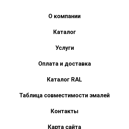
О компании
Краски-174.рф
zakaz@kraski-174.ru
Каталог
ул. Труда, д. 187 к.2
Челябинск
Челябинская область
454020
Россия
+7 (351) 751-03-86 <br><br> +7 (922) 751-03-86
Пн-Пт: 9:00-17:00
Услуги
Оплата и доставка
Каталог RAL
Таблица совместимости эмалей
Контакты
Карта сайта