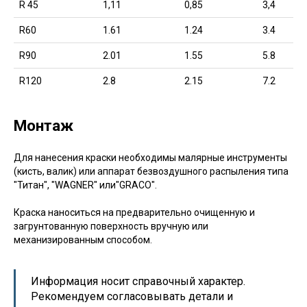
R 45
1,11
0,85
3,4
R60
1.61
1.24
3.4
R90
2.01
1.55
5.8
R120
2.8
2.15
7.2
Монтаж
Для нанесения краски необходимы малярные инструменты
(кисть, валик) или аппарат безвоздушного распыления типа
"Титан", "WAGNER" или"GRACO".
Краска наноситься на предварительно очищенную и
загрунтованную поверхность вручную или
механизированным способом.
Информация носит справочный характер.
Рекомендуем согласовывать детали и