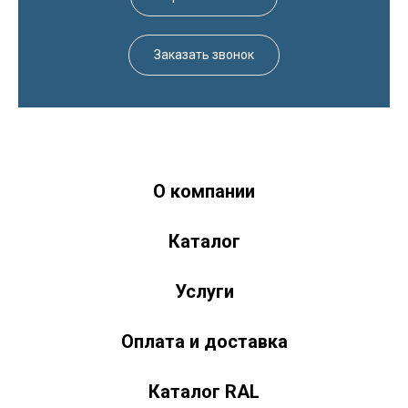
Заказать звонок
О компании
Краски-174.рф
zakaz@kraski-174.ru
Каталог
ул. Труда, д. 187 к.2
Челябинск
Челябинская область
454020
Россия
+7 (351) 751-03-86 <br><br> +7 (922) 751-03-86
Пн-Пт: 9:00-17:00
Услуги
Оплата и доставка
Каталог RAL