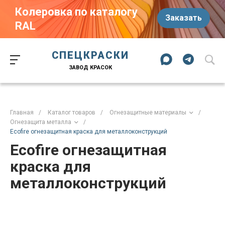
Колеровка по каталогу
Заказать
RAL
Краски-174.рф
zakaz@kraski-174.ru
ул. Труда, д. 187 к.2
СПЕЦКРАСКИ
Челябинск
Челябинская область
454020
Россия
ЗАВОД КРАСОК
+7 (351) 751-03-86
+7 (922) 751-03-86
Пн-Пт: 09:00-17:00
Главная
/
Каталог товаров
/
Огнезащитные материалы
/
Огнезащита металла
/
Ecofire огнезащитная краска для металлоконструкций
Ecofire огнезащитная
краска для
металлоконструкций