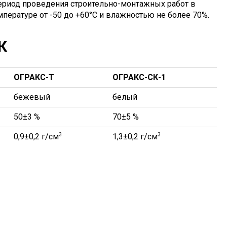
период проведения строительно-монтажных работ в
пературе от -50 до +60°С и влажностью не более 70%.
К
ОГРАКС-T
ОГРАКС-СК-1
бежевый
белый
50±3 %
70±5 %
0,9±0,2 г/см
3
1,3±0,2 г/см
3