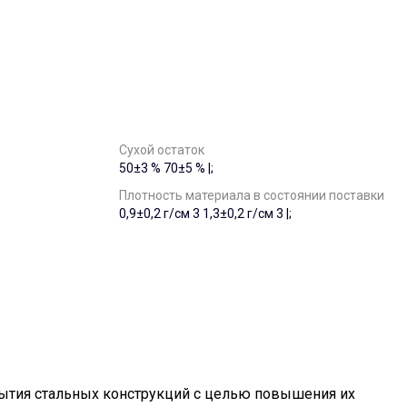
Сухой остаток
50±3 % 70±5 % |;
Плотность материала в состоянии поставки
0,9±0,2 г/см 3 1,3±0,2 г/см 3 |;
рытия стальных конструкций с целью повышения их