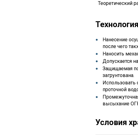
Теоретический ра
Технология
Нанесение осущ
после чего та
Наносить меха
Допускается на
Защищаемая пов
загрунтована.
Использовать 
проточной водо
Промежуточная
высыхание ОГР
Условия хр