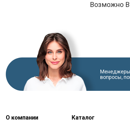
Возможно В
Менеджеры 
вопросы, по
О компании
Каталог
Краски-174.рф
zakaz@kraski-174.ru