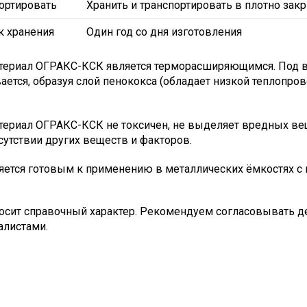
портировать
Хранить и транспортировать в плотно закр
к хранения
Один год со дня изготовления
териал ОГРАКС-КСК является терморасширяющимся. Под 
ается, образуя слой пенококса (обладает низкой теплопро
ериал ОГРАКС-КСК не токсичен, не выделяет вредных вещ
сутствии других веществ и факторов.
яется готовым к применению в металлических ёмкостях 
сит справочный характер. Рекомендуем согласовывать де
алистами.