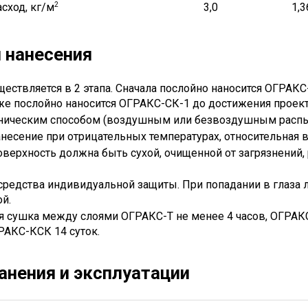
сход, кг/м
2
3,0
1,3
 нанесения
ествляется в 2 этапа. Сначала послойно наносится ОГРАК
кже послойно наносится ОГРАКС-СК-1 до достижения проек
ническим способом (воздушным или безвоздушным распы
несение при отрицательных температурах, относительная 
ерхность должна быть сухой, очищенной от загрязнений, 
средства индивидуальной защиты. При попадании в глаза 
й.
 сушка между слоями ОГРАКС-Т не менее 4 часов, ОГРАКС-С
АКС-КСК 14 суток.
анения и эксплуатации