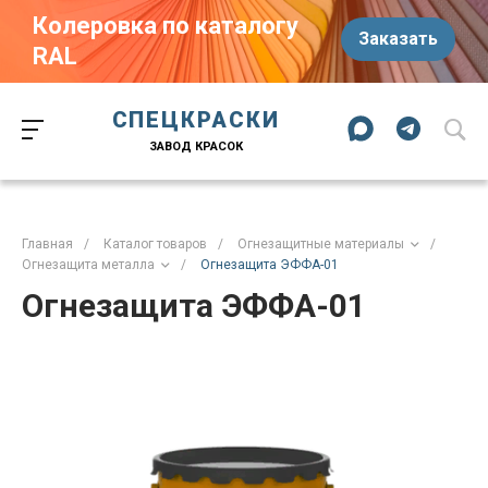
Колеровка по каталогу
Заказать
RAL
Краски-174.рф
zakaz@kraski-174.ru
ул. Труда, д. 187 к.2
СПЕЦКРАСКИ
Челябинск
Челябинская область
454020
Россия
ЗАВОД КРАСОК
+7 (351) 751-03-86
+7 (922) 751-03-86
Пн-Пт: 09:00-17:00
Главная
/
Каталог товаров
/
Огнезащитные материалы
/
Огнезащита металла
/
Огнезащита ЭФФА-01
Огнезащита ЭФФА-01