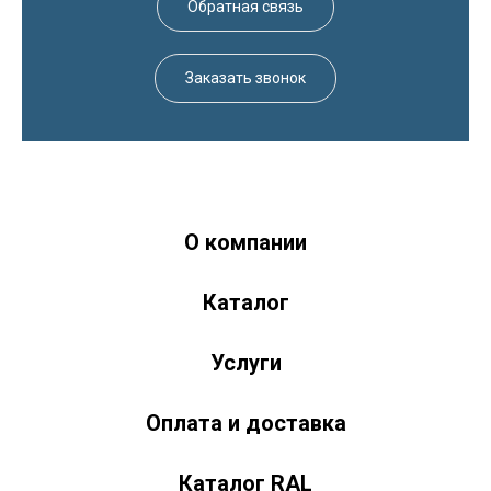
Обратная связь
Заказать звонок
О компании
Краски-174.рф
zakaz@kraski-174.ru
Каталог
ул. Труда, д. 187 к.2
Челябинск
Челябинская область
454020
Россия
+7 (351) 751-03-86 <br><br> +7 (922) 751-03-86
Пн-Пт: 9:00-17:00
Услуги
Оплата и доставка
Каталог RAL