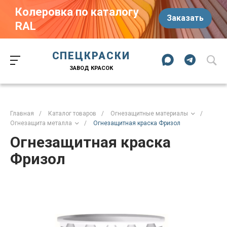
Колеровка по каталогу
Заказать
RAL
Краски-174.рф
zakaz@kraski-174.ru
ул. Труда, д. 187 к.2
СПЕЦКРАСКИ
Челябинск
Челябинская область
454020
Россия
ЗАВОД КРАСОК
+7 (351) 751-03-86
+7 (922) 751-03-86
Пн-Пт: 09:00-17:00
Главная
/
Каталог товаров
/
Огнезащитные материалы
/
Огнезащита металла
/
Огнезащитная краска Фризол
Огнезащитная краска
Фризол