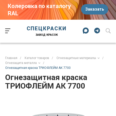
Колеровка по каталогу
Заказать
RAL
Краски-174.рф
zakaz@kraski-174.ru
ул. Труда, д. 187 к.2
СПЕЦКРАСКИ
Челябинск
Челябинская область
454020
Россия
ЗАВОД КРАСОК
+7 (351) 751-03-86
+7 (922) 751-03-86
Пн-Пт: 09:00-17:00
Главная
/
Каталог товаров
/
Огнезащитные материалы
/
Огнезащита металла
/
Огнезащитная краска ТРИОФЛЕЙМ АК 7700
Огнезащитная краска
ТРИОФЛЕЙМ АК 7700