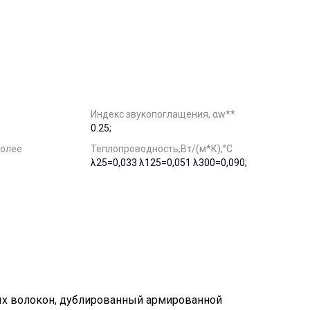
Индекс звукопоглащения, αw**
0.25;
более
Теплопроводность,Вт/(м*К),°С
λ25=0,033 λ125=0,051 λ300=0,090;
ых волокон, дублированный армированной