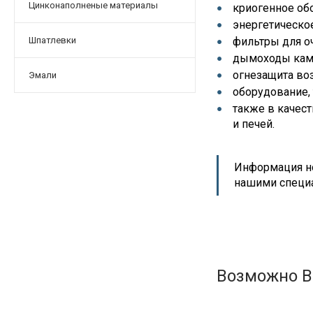
Цинконаполненые материалы
криогенное об
энергетическое
Шпатлевки
фильтры для о
дымоходы ками
огнезащита воз
Эмали
оборудование,
также в качес
и печей.
Информация но
нашими специ
Возможно В