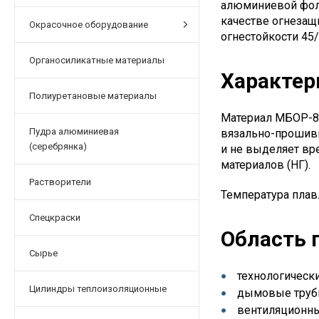
алюминиевой фоль
качестве огнезащ
Окрасочное оборудование
огнестойкости 45/
Органосиликатные материалы
Характер
Полиуретановые материалы
Материал МБОР-8Ф
Пудра алюминиевая
вязально-прошивн
(серебрянка)
и не выделяет вр
материалов (НГ).
Растворители
Температура плав
Спецкраски
Область
Сырье
технологически
Цилиндры теплоизоляционные
дымовые трубы
вентиляционны