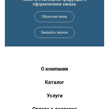
оформлением заказа.
Обратная связь
Заказать звонок
О компании
Краски-174.рф
zakaz@kraski-174.ru
Каталог
ул. Труда, д. 187 к.2
Челябинск
Челябинская область
454020
Россия
+7 (351) 751-03-86 <br><br> +7 (922) 751-03-86
Пн-Пт: 9:00-17:00
Услуги