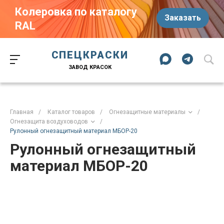
Колеровка по каталогу
Заказать
RAL
Краски-174.рф
zakaz@kraski-174.ru
ул. Труда, д. 187 к.2
СПЕЦКРАСКИ
Челябинск
Челябинская область
454020
Россия
ЗАВОД КРАСОК
+7 (351) 751-03-86
+7 (922) 751-03-86
Пн-Пт: 09:00-17:00
Главная
/
Каталог товаров
/
Огнезащитные материалы
/
Огнезащита воздуховодов
/
Рулонный огнезащитный материал МБОР-20
Рулонный огнезащитный
материал МБОР-20