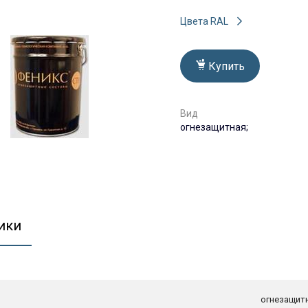
Цвета RAL
Купить
Вид
огнезащитная;
ики
огнезащитн