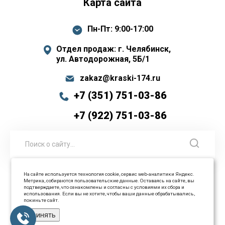
Карта сайта
Пн-Пт: 9:00-17:00
Отдел продаж: г. Челябинск,
ул. Автодорожная, 5Б/1
zakaz@kraski-174.ru
+7 (351) 751-03-86
+7 (922) 751-03-86
На сайте используется технология cookie, сервис web-аналитики Яндекс.
Метрика, собираются пользовательские данные. Оставаясь на сайте, вы
© 2026 ООО Промышленные технологии Все права
подтверждаете, что ознакомлены и согласны с условиями их сбора и
использования. Если вы не хотите, чтобы ваши данные обрабатывались,
защищены
покиньте сайт.
Принять