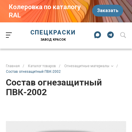
Колеровка по каталогу
Заказать
RAL
Краски-174.рф
zakaz@kraski-174.ru
ул. Труда, д. 187 к.2
СПЕЦКРАСКИ
Челябинск
Челябинская область
454020
Россия
ЗАВОД КРАСОК
+7 (351) 751-03-86
+7 (922) 751-03-86
Пн-Пт: 09:00-17:00
Главная
/
Каталог товаров
/
Огнезащитные материалы
/
Состав огнезащитный ПВК-2002
Состав огнезащитный
ПВК-2002