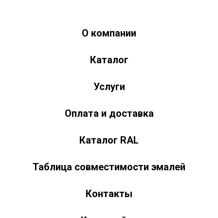
О компании
Краски-174.рф
zakaz@kraski-174.ru
Каталог
ул. Труда, д. 187 к.2
Челябинск
Челябинская область
454020
Россия
+7 (351) 751-03-86 <br><br> +7 (922) 751-03-86
Пн-Пт: 9:00-17:00
Услуги
Оплата и доставка
Каталог RAL
Таблица совместимости эмалей
Контакты