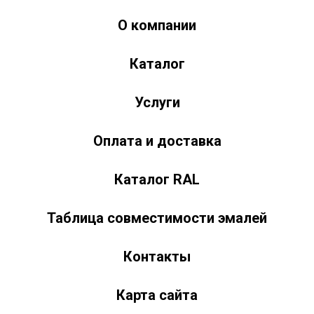
О компании
Краски-174.рф
zakaz@kraski-174.ru
Каталог
ул. Труда, д. 187 к.2
Челябинск
Челябинская область
454020
Россия
+7 (351) 751-03-86 <br><br> +7 (922) 751-03-86
Пн-Пт: 9:00-17:00
Услуги
Оплата и доставка
Каталог RAL
Таблица совместимости эмалей
Контакты
Карта сайта