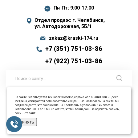
Пн-Пт: 9:00-17:00
Отдел продаж: г. Челябинск,
ул. Автодорожная, 5Б/1
zakaz@kraski-174.ru
+7 (351) 751-03-86
+7 (922) 751-03-86
На сайте используется технология cookie, сервис web-аналитики Яндекс.
Метрика, собираются пользовательские данные. Оставаясь на сайте, вы
© 2026 ООО Промышленные технологии Все права
подтверждаете, что ознакомлены и согласны с условиями их сбора и
использования. Если вы не хотите, чтобы ваши данные обрабатывались,
защищены
покиньте сайт.
Принять