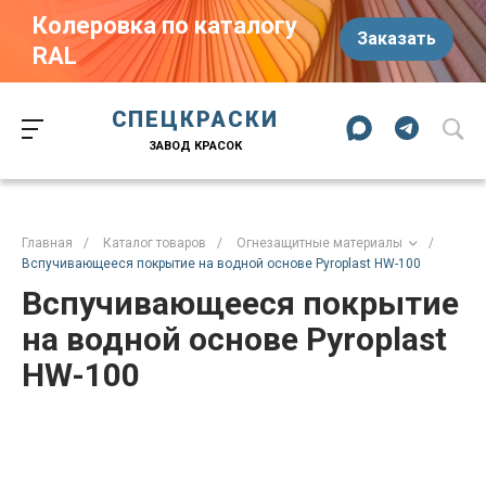
Колеровка по каталогу
Заказать
RAL
Краски-174.рф
zakaz@kraski-174.ru
ул. Труда, д. 187 к.2
СПЕЦКРАСКИ
Челябинск
Челябинская область
454020
Россия
ЗАВОД КРАСОК
+7 (351) 751-03-86
+7 (922) 751-03-86
Пн-Пт: 09:00-17:00
Главная
/
Каталог товаров
/
Огнезащитные материалы
/
Вспучивающееся покрытие на водной основе Pyroplast HW-100
Вспучивающееся покрытие
на водной основе Pyroplast
HW-100