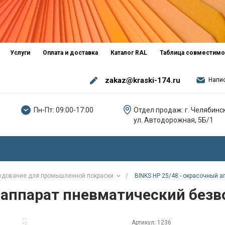
Услуги
Оплата и доставка
Каталог RAL
Таблица совместимо
zakaz@kraski-174.ru
Напи
Пн-Пт: 09:00-17:00
Отдел продаж: г. Челябинск
ул. Автодорожная, 5Б/1
удование для промышленной покраски
/
BINKS HP 25/48 - окрасочный 
й аппарат пневматический без
Артикул:
1236