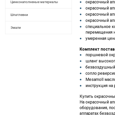
окрасочный апп
Цинконаполненые материалы
окрасочный ап
окрасочный ап
Шпатлевки
окрасочный апп
специальное к
Эмали
перемещения н
умеренная цен
Комплект постав
поршневой окр
шланг высоког
безвоздушный
сопло реверси
Mesamoll масл
инструкция на
Купить окрасочны
На окрасочный ап
оборудования, по
аппаратах безвоз