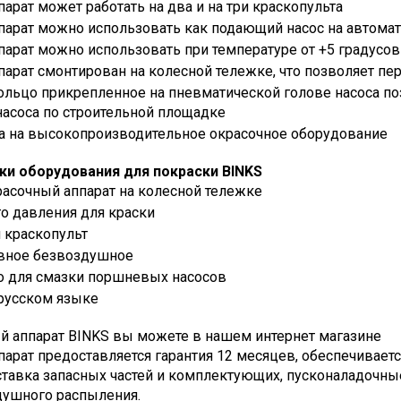
арат может работать на два и на три краскопульта
парат можно использовать как подающий насос на автомат
парат можно использовать при температуре от +5 градусо
арат смонтирован на колесной тележке, что позволяет пе
ольцо прикрепленное на пневматической голове насоса п
асоса по строительной площадке
а на высокопроизводительное окрасочное оборудование
ки оборудования для покраски BINKS
асочный аппарат на колесной тележке
о давления для краски
 краскопульт
вное безвоздушное
о для смазки поршневых насосов
 русском языке
й аппарат BINKS вы можете в нашем интернет магазине
парат предоставляется гарантия 12 месяцев, обеспечивает
ставка запасных частей и комплектующих, пусконаладочные
душного распыления.