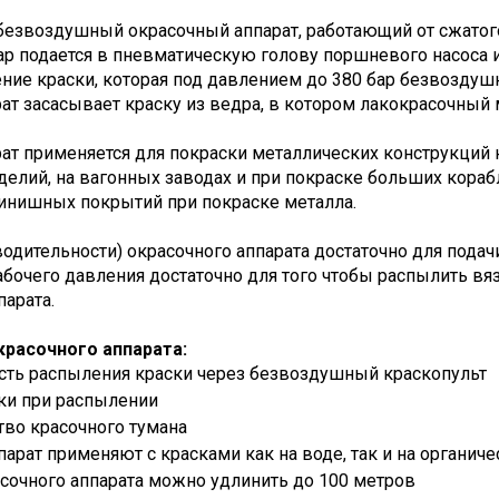
 безвоздушный окрасочный аппарат, работающий от сжатог
ар подается в пневматическую голову поршневого насоса и
ние краски, которая под давлением до 380 бар безвоздуш
ат засасывает краску из ведра, в котором лакокрасочный 
ат применяется для покраски металлических конструкций 
делий, на вагонных заводах и при покраске больших кора
инишных покрытий при покраске металла.
одительности) окрасочного аппарата достаточно для подач
бочего давления достаточно для того чтобы распылить вя
парата.
расочного аппарата:
сть распыления краски через безвоздушный краскопульт
ки при распылении
тво красочного тумана
арат применяют с красками как на воде, так и на органиче
асочного аппарата можно удлинить до 100 метров