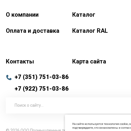
О компании
Каталог
Краски-174.рф
zakaz@kraski-174.ru
Оплата и доставка
Каталог RAL
ул. Труда, д. 187 к.2
Челябинск
Челябинская область
454020
Россия
+7 (351) 751-03-86 <br><br> +7 (922) 751-03-86
Пн-Пт: 9:00-17:00
Контакты
Карта сайта
+7 (351) 751-03-86
+7 (922) 751-03-86
На сайте используется технология cookie,
подтверждаете, что ознакомлены и согласн
© 2026 ООО Промышленные технологии Все права защищены