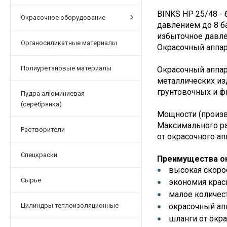
BINKS HP 25/48 -
Окрасочное оборудование
давлением до 8 б
избыточное давле
Органосиликатные материалы
Окрасочный аппар
Полиуретановые материалы
Окрасочный аппар
металлических из
грунтовочных и ф
Пудра алюминиевая
(серебрянка)
Мощности (произв
Максимального ра
Растворители
от окрасочного ап
Спецкраски
Преимущества ок
высокая скоро
Сырье
экономия крас
малое количес
Цилиндры теплоизоляционные
окрасочный апп
шланги от окр