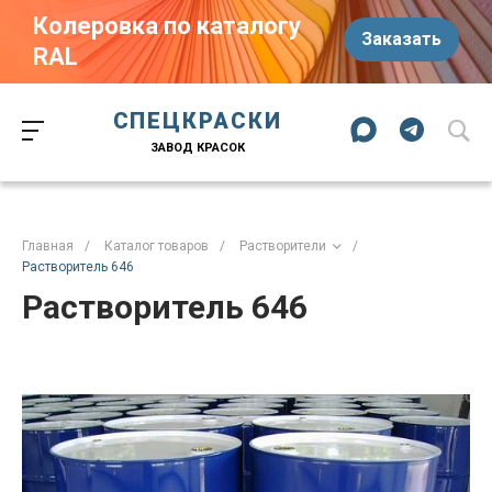
Колеровка по каталогу
Заказать
RAL
Краски-174.рф
zakaz@kraski-174.ru
ул. Труда, д. 187 к.2
СПЕЦКРАСКИ
Челябинск
Челябинская область
454020
Россия
ЗАВОД КРАСОК
+7 (351) 751-03-86
+7 (922) 751-03-86
Пн-Пт: 09:00-17:00
Главная
/
Каталог товаров
/
Растворители
/
Растворитель 646
Растворитель 646