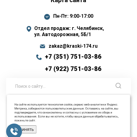
Карта сайта
Пн-Пт: 9:00-17:00
Отдел продаж: г. Челябинск,
ул. Автодорожная, 5Б/1
zakaz@kraski-174.ru
+7 (351) 751-03-86
+7 (922) 751-03-86
На сайте используется технология cookie, сервис web-аналитики Яндекс.
Метрика, собираются пользовательские данные. Оставаясь на сайте, вы
© 2026 ООО Промышленные технологии Все права
подтверждаете, что ознакомлены и согласны с условиями их сбора и
использования. Если вы не хотите, чтобы ваши данные обрабатывались,
защищены
покиньте сайт.
Принять