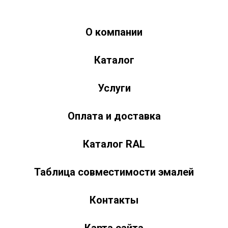
О компании
Краски-174.рф
zakaz@kraski-174.ru
Каталог
ул. Труда, д. 187 к.2
Челябинск
Челябинская область
454020
Россия
+7 (351) 751-03-86 <br><br> +7 (922) 751-03-86
Пн-Пт: 9:00-17:00
Услуги
Оплата и доставка
Каталог RAL
Таблица совместимости эмалей
Контакты