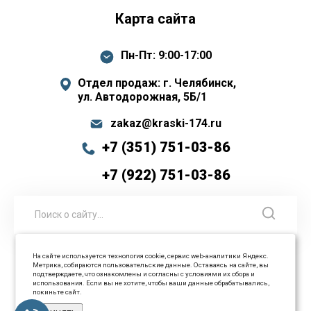
Карта сайта
Пн-Пт: 9:00-17:00
Отдел продаж: г. Челябинск,
ул. Автодорожная, 5Б/1
zakaz@kraski-174.ru
+7 (351) 751-03-86
+7 (922) 751-03-86
На сайте используется технология cookie, сервис web-аналитики Яндекс.
Метрика, собираются пользовательские данные. Оставаясь на сайте, вы
© 2026 ООО Промышленные технологии Все права
подтверждаете, что ознакомлены и согласны с условиями их сбора и
использования. Если вы не хотите, чтобы ваши данные обрабатывались,
защищены
покиньте сайт.