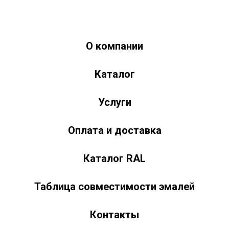
О компании
Краски-174.рф
zakaz@kraski-174.ru
Каталог
ул. Труда, д. 187 к.2
Челябинск
Челябинская область
454020
Россия
+7 (351) 751-03-86 <br><br> +7 (922) 751-03-86
Пн-Пт: 9:00-17:00
Услуги
Оплата и доставка
Каталог RAL
Таблица совместимости эмалей
Контакты