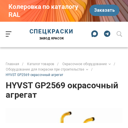
Колеровка по каталогу
Заказать
RAL
Краски-174.рф
zakaz@kraski-174.ru
ул. Труда, д. 187 к.2
СПЕЦКРАСКИ
Челябинск
Челябинская область
454020
Россия
ЗАВОД КРАСОК
+7 (351) 751-03-86
+7 (922) 751-03-86
Пн-Пт: 09:00-17:00
Главная
/
Каталог товаров
/
Окрасочное оборудование
/
Оборудование для покраски при строительстве
/
HYVST GP2569 окрасочный агрегат
HYVST GP2569 окрасочный
агрегат