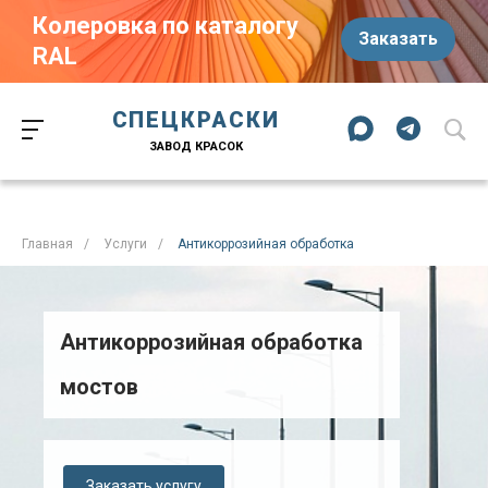
Колеровка по каталогу
Заказать
RAL
Краски-174.рф
zakaz@kraski-174.ru
ул. Труда, д. 187 к.2
СПЕЦКРАСКИ
Челябинск
Челябинская область
454020
Россия
ЗАВОД КРАСОК
+7 (351) 751-03-86
+7 (922) 751-03-86
Пн-Пт: 09:00-17:00
Главная
/
Услуги
/
Антикоррозийная обработка
Антикоррозийная обработка
мостов
Заказать услугу