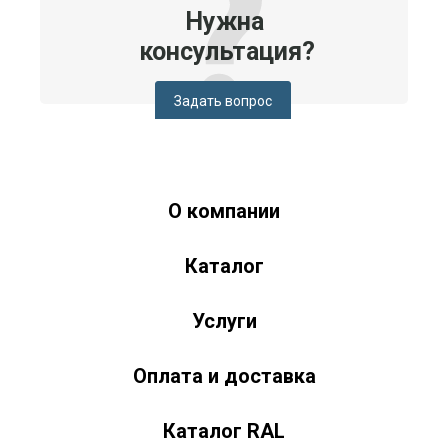
Нужна
консультация?
Задать вопрос
О компании
Краски-174.рф
zakaz@kraski-174.ru
Каталог
ул. Труда, д. 187 к.2
Челябинск
Челябинская область
454020
Россия
+7 (351) 751-03-86 <br><br> +7 (922) 751-03-86
Пн-Пт: 9:00-17:00
Услуги
Оплата и доставка
Каталог RAL