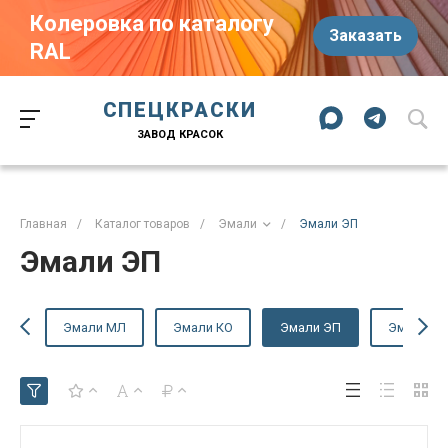
Колеровка по каталогу
Заказать
RAL
Краски-174.рф
zakaz@kraski-174.ru
ул. Труда, д. 187 к.2
СПЕЦКРАСКИ
Челябинск
Челябинская область
454020
Россия
ЗАВОД КРАСОК
+7 (351) 751-03-86
+7 (922) 751-03-86
Пн-Пт: 09:00-17:00
Главная
/
Каталог товаров
/
Эмали
/
Эмали ЭП
Эмали ЭП
Эмали МЛ
Эмали КО
Эмали ЭП
Эмали ХВ