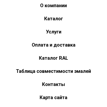
О компании
Краски-174.рф
zakaz@kraski-174.ru
Каталог
ул. Труда, д. 187 к.2
Челябинск
Челябинская область
454020
Россия
+7 (351) 751-03-86 <br><br> +7 (922) 751-03-86
Пн-Пт: 9:00-17:00
Услуги
Оплата и доставка
Каталог RAL
Таблица совместимости эмалей
Контакты
Карта сайта