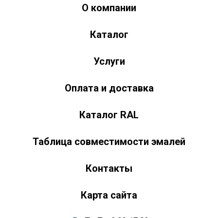
О компании
Краски-174.рф
zakaz@kraski-174.ru
Каталог
ул. Труда, д. 187 к.2
Челябинск
Челябинская область
454020
Россия
+7 (351) 751-03-86 <br><br> +7 (922) 751-03-86
Пн-Пт: 9:00-17:00
Услуги
Оплата и доставка
Каталог RAL
Таблица совместимости эмалей
Контакты
Карта сайта