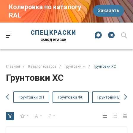
Колеровка по каталогу
Заказать
RAL
Краски-174.рф
zakaz@kraski-174.ru
ул. Труда, д. 187 к.2
СПЕЦКРАСКИ
Челябинск
Челябинская область
454020
Россия
ЗАВОД КРАСОК
+7 (351) 751-03-86
+7 (922) 751-03-86
Пн-Пт: 09:00-17:00
Главная
/
Каталог товаров
/
Грунтовки
/
Грунтовки ХС
Грунтовки ХС
Грунтовки ЭП
Грунтовки ФЛ
Грунтовки ВЛ